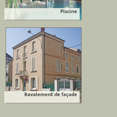
Piscine
Localisation : Aquitaine,
FranceProgramme : Construction
d'une piscine + spa couvert avec
unecharpente bois.Maître...
Lire la
suite
Ravalement de façade
Localisation : Agen,
FranceProgramme : Mis en valeur des