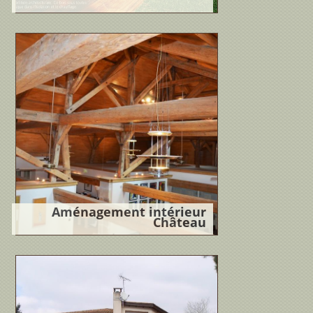
Localisation : Lacanau,
FranceProgramme : Maison ossature
boisMaître...
Lire la suite
Aménagement intérieur
Château
Localisation : Aquitaine, France
Programme : Aménagement des
combles Maître...
Lire la suite