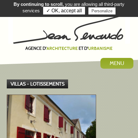
By continuing to scroll,
you are allowing all third-party
EN
ES
services
✓ OK, accept all
Personalize
AGENCE D'
ET D'
ARCHITECTURE
URBANISME
MENU
VILLAS - LOTISSEMENTS