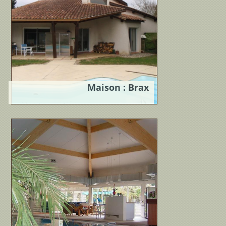
Maison : Brax
Localisation : Brax,
FranceProgramme : Villa T5 + sous-
solMaître...
Lire la suite